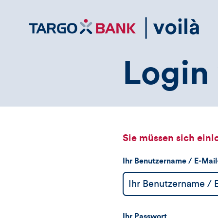
Direktlink
zum
Inhalt
Login 
Sie müssen sich einl
Ihr Benutzername / E-Mai
Ihr Passwort