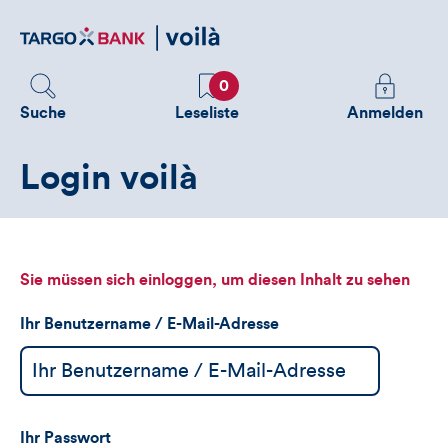
Direktlink
zum
Inhalt
Favoriten
Melden
0
Sie
Suche
Leseliste
Anmelden
sich
an
Login voilà
um
zusätzliche
Informatione
zu
sehen
Sie müssen sich einloggen, um diesen Inhalt zu sehen
Ihr Benutzername / E-Mail-Adresse
Ihr Passwort