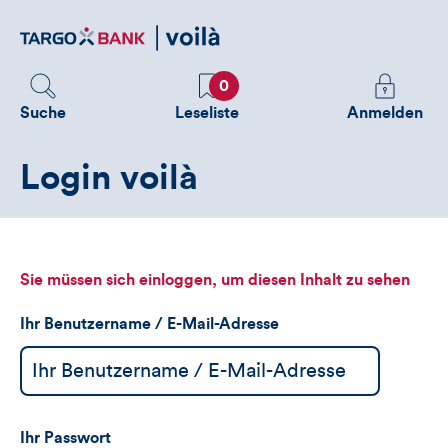
Direktlink
zum
Inhalt
Favoriten
Melden
0
Sie
Suche
Leseliste
Anmelden
sich
an
Login voilà
um
zusätzliche
Informatione
zu
sehen
Sie müssen sich einloggen, um diesen Inhalt zu sehen
Ihr Benutzername / E-Mail-Adresse
Ihr Passwort