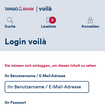
Direktlink
zum
Inhalt
Favoriten
Melden
0
Sie
Suche
Leseliste
Anmelden
sich
an
Login voilà
um
zusätzliche
Informatione
zu
sehen
Sie müssen sich einloggen, um diesen Inhalt zu sehen
Ihr Benutzername / E-Mail-Adresse
Ihr Passwort