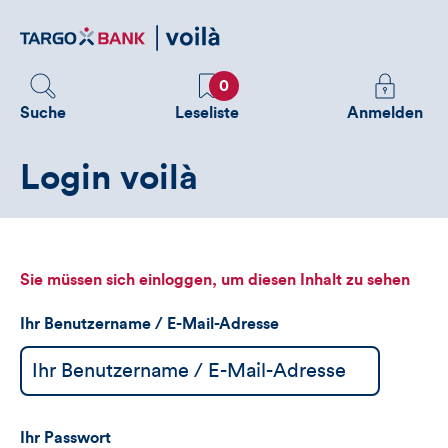
Direktlink
zum
Inhalt
Favoriten
Melden
0
Sie
Suche
Leseliste
Anmelden
sich
an
Login voilà
um
zusätzliche
Informatione
zu
sehen
Sie müssen sich einloggen, um diesen Inhalt zu sehen
Ihr Benutzername / E-Mail-Adresse
Ihr Passwort