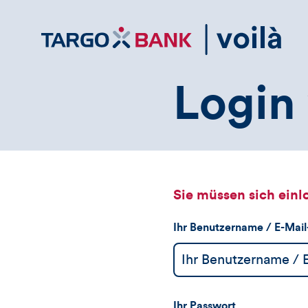
Direktlink
zum
Inhalt
Login 
Sie müssen sich einl
Ihr Benutzername / E-Mai
Ihr Passwort