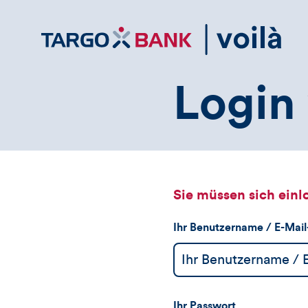
Direktlink
zum
Inhalt
Login 
Sie müssen sich einl
Ihr Benutzername / E-Mai
Ihr Passwort