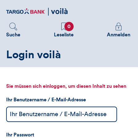
Direktlink
zum
Inhalt
Favoriten
Melden
0
Sie
Suche
Leseliste
Anmelden
sich
an
Login voilà
um
zusätzliche
Informatione
zu
sehen
Sie müssen sich einloggen, um diesen Inhalt zu sehen
Ihr Benutzername / E-Mail-Adresse
Ihr Passwort