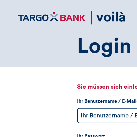
Direktlink
zum
Inhalt
Login 
Sie müssen sich einl
Ihr Benutzername / E-Mai
Ihr Passwort