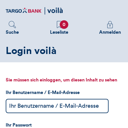
Direktlink
zum
Inhalt
Favoriten
Melden
0
Sie
Suche
Leseliste
Anmelden
sich
an
Login voilà
um
zusätzliche
Informatione
zu
sehen
Sie müssen sich einloggen, um diesen Inhalt zu sehen
Ihr Benutzername / E-Mail-Adresse
Ihr Passwort