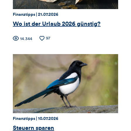
dieses
Thema:
Datum:
Finanztipps |
21.07.2026
Artikels
Wo ist der Urlaub 2026 günstig?
Zähler
Anzahl
97
Anzahl
14.344
der
der
für
Likes
Views
Views,
Likes
und
Kommentare
dieses
Thema:
Datum:
Finanztipps |
10.07.2026
Artikels
Steuern sparen