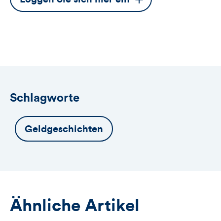
Button
öffnet
das
Anmeldeformular
Schlagworte
Geldgeschichten
Ähnliche Artikel