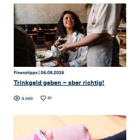
Thema:
Datum:
Finanztipps |
06.08.2026
Trinkgeld geben – aber richtig!
Zähler
Anzahl
81
Anzahl
4.699
der
der
für
Likes
Views
Views,