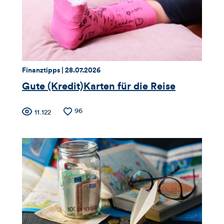
Likes
und
Kommentare
dieses
Thema:
Datum:
Finanztipps |
28.07.2026
Artikels
Gute (Kredit)Karten für die Reise
Zähler
Anzahl
96
Anzahl
11.122
der
der
für
Likes
Views
Views,
Likes
und
Kommentare