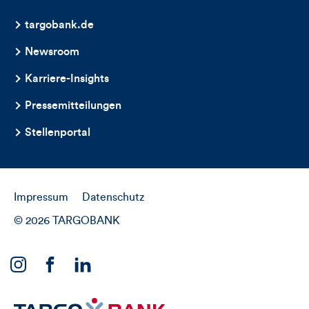
targobank.de
Newsroom
Karriere-Insights
Pressemitteilungen
Stellenportal
Impressum
Datenschutz
© 2026 TARGOBANK
Link
Link
Link
zu
zu
zu