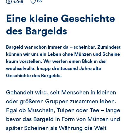
63
Zähler
Anzahl
1.018
Anzahl
der
der
für
Views
Likes
Eine kleine Geschichte
Views,
des Bargelds
Likes
Bargeld war schon immer da – scheinbar. Zumindest
und
können wir uns ein Leben ohne Münzen und Scheine
kaum vorstellen. Wir werfen einen Blick in die
Kommentare
wechselvolle, knapp dreitausend Jahre alte
Geschichte des Bargelds.
dieses
Artikels
Gehandelt wird, seit Menschen in kleinen
oder größeren Gruppen zusammen leben.
Egal ob Muscheln, Tulpen oder Tee – lange
bevor das Bargeld in Form von Münzen und
später Scheinen als Währung die Welt