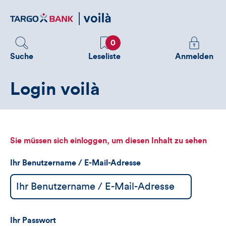
Direktlink
zum
Inhalt
Favoriten
Melden
0
Sie
Suche
Leseliste
Anmelden
sich
an
Login voilà
um
zusätzliche
Informatione
zu
sehen
Sie müssen sich einloggen, um diesen Inhalt zu sehen
Ihr Benutzername / E-Mail-Adresse
Ihr Passwort