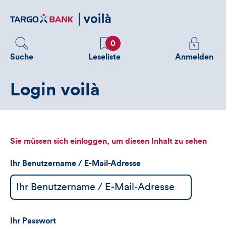
Direktlink
zum
Inhalt
Favoriten
Melden
0
Sie
Suche
Leseliste
Anmelden
sich
an
Login voilà
um
zusätzliche
Informatione
zu
sehen
Sie müssen sich einloggen, um diesen Inhalt zu sehen
Ihr Benutzername / E-Mail-Adresse
Ihr Passwort