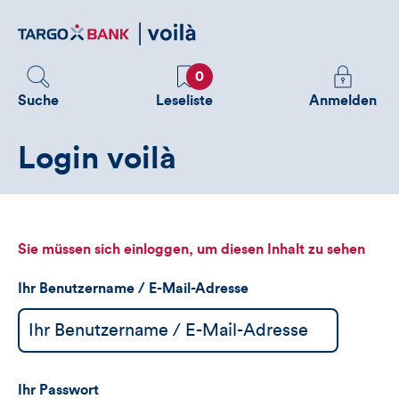
Direktlink
zum
Inhalt
Favoriten
Melden
0
Sie
Suche
Leseliste
Anmelden
sich
an
Login voilà
um
zusätzliche
Informatione
zu
sehen
Sie müssen sich einloggen, um diesen Inhalt zu sehen
Ihr Benutzername / E-Mail-Adresse
Ihr Passwort