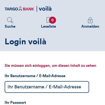
Direktlink
zum
Inhalt
Favoriten
Melden
0
Sie
Suche
Leseliste
Anmelden
sich
an
Login voilà
um
zusätzliche
Informatione
zu
sehen
Sie müssen sich einloggen, um diesen Inhalt zu sehen
Ihr Benutzername / E-Mail-Adresse
Ihr Passwort