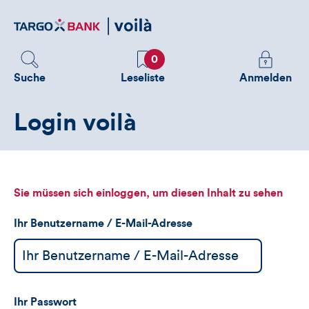
Direktlink
zum
Inhalt
Favoriten
Melden
0
Sie
Suche
Leseliste
Anmelden
sich
an
Login voilà
um
zusätzliche
Informatione
zu
sehen
Sie müssen sich einloggen, um diesen Inhalt zu sehen
Ihr Benutzername / E-Mail-Adresse
Ihr Passwort