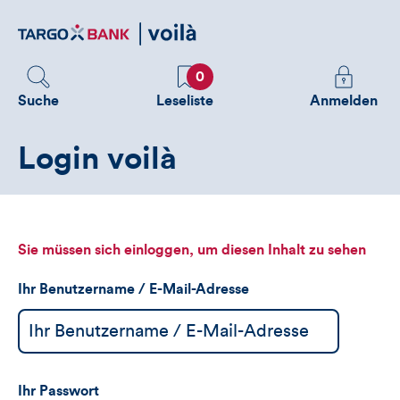
Direktlink
zum
Inhalt
Favoriten
Melden
0
Sie
Suche
Leseliste
Anmelden
sich
an
Login voilà
um
zusätzliche
Informatione
zu
sehen
Sie müssen sich einloggen, um diesen Inhalt zu sehen
Ihr Benutzername / E-Mail-Adresse
Ihr Passwort