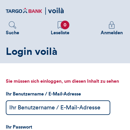
Direktlink
zum
Inhalt
Favoriten
Melden
0
Sie
Suche
Leseliste
Anmelden
sich
an
Login voilà
um
zusätzliche
Informatione
zu
sehen
Sie müssen sich einloggen, um diesen Inhalt zu sehen
Ihr Benutzername / E-Mail-Adresse
Ihr Passwort