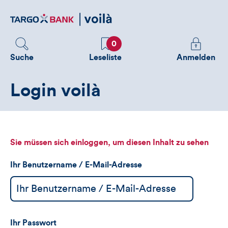
Direktlink
zum
Inhalt
Favoriten
Melden
0
Sie
Suche
Leseliste
Anmelden
sich
an
Login voilà
um
zusätzliche
Informatione
zu
sehen
Sie müssen sich einloggen, um diesen Inhalt zu sehen
Ihr Benutzername / E-Mail-Adresse
Ihr Passwort