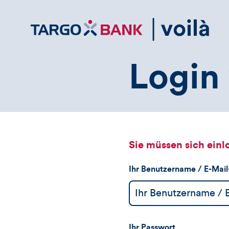
Direktlink
zum
Inhalt
Login 
Sie müssen sich einl
Ihr Benutzername / E-Mai
Ihr Passwort