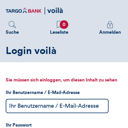
Direktlink
zum
Inhalt
Favoriten
Melden
0
Sie
Suche
Leseliste
Anmelden
sich
an
Login voilà
um
zusätzliche
Informatione
zu
sehen
Sie müssen sich einloggen, um diesen Inhalt zu sehen
Ihr Benutzername / E-Mail-Adresse
Ihr Passwort