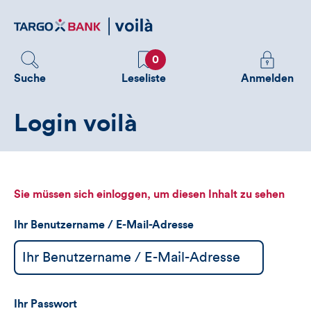
Direktlink
zum
Inhalt
Favoriten
Melden
0
Sie
Suche
Leseliste
Anmelden
sich
an
Login voilà
um
zusätzliche
Informatione
zu
sehen
Sie müssen sich einloggen, um diesen Inhalt zu sehen
Ihr Benutzername / E-Mail-Adresse
Ihr Passwort