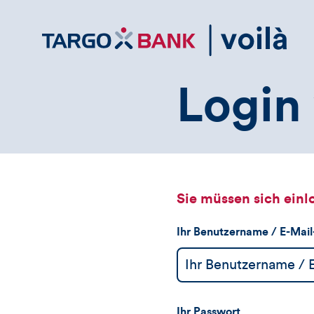
Direktlink
zum
Inhalt
Login 
Sie müssen sich einl
Ihr Benutzername / E-Mai
Ihr Passwort