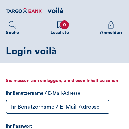
Direktlink
zum
Inhalt
Favoriten
Melden
0
Sie
Suche
Leseliste
Anmelden
sich
an
Login voilà
um
zusätzliche
Informatione
zu
sehen
Sie müssen sich einloggen, um diesen Inhalt zu sehen
Ihr Benutzername / E-Mail-Adresse
Ihr Passwort