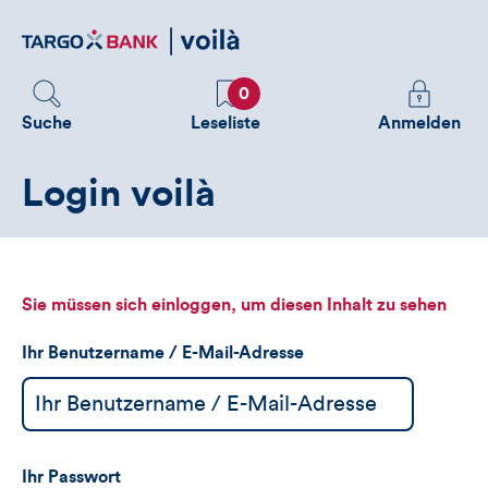
Direktlink
zum
Inhalt
Favoriten
Melden
0
Sie
Suche
Leseliste
Anmelden
sich
an
Login voilà
um
zusätzliche
Informatione
zu
sehen
Sie müssen sich einloggen, um diesen Inhalt zu sehen
Ihr Benutzername / E-Mail-Adresse
Ihr Passwort