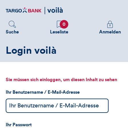
Direktlink
zum
Inhalt
Favoriten
Melden
0
Sie
Suche
Leseliste
Anmelden
sich
an
Login voilà
um
zusätzliche
Informatione
zu
sehen
Sie müssen sich einloggen, um diesen Inhalt zu sehen
Ihr Benutzername / E-Mail-Adresse
Ihr Passwort