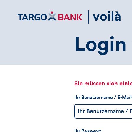
Direktlink
zum
Inhalt
Login 
Sie müssen sich einl
Ihr Benutzername / E-Mai
Ihr Passwort