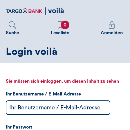
Direktlink
zum
Inhalt
Favoriten
Melden
0
Sie
Suche
Leseliste
Anmelden
sich
an
Login voilà
um
zusätzliche
Informatione
zu
sehen
Sie müssen sich einloggen, um diesen Inhalt zu sehen
Ihr Benutzername / E-Mail-Adresse
Ihr Passwort