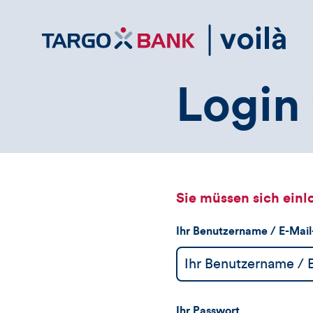
Direktlink
zum
Inhalt
Login 
Sie müssen sich einl
Ihr Benutzername / E-Mai
Ihr Passwort