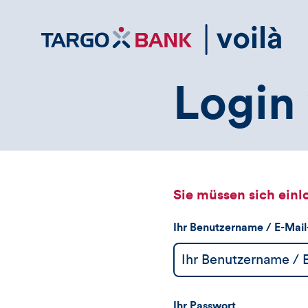
Direktlink
zum
Inhalt
Login 
Sie müssen sich einl
Ihr Benutzername / E-Mai
Ihr Passwort