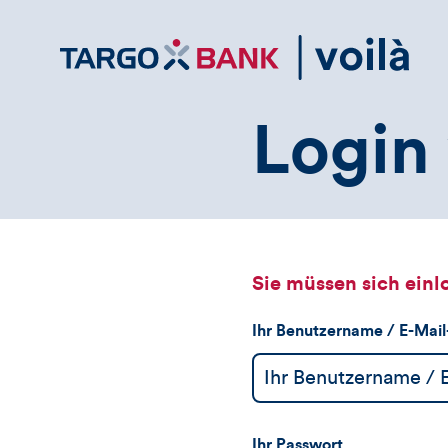
Direktlink
zum
Inhalt
Login 
Sie müssen sich einl
Ihr Benutzername / E-Mai
Ihr Passwort