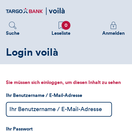
Direktlink
zum
Inhalt
Favoriten
Melden
0
Sie
Suche
Leseliste
Anmelden
sich
an
Login voilà
um
zusätzliche
Informatione
zu
sehen
Sie müssen sich einloggen, um diesen Inhalt zu sehen
Ihr Benutzername / E-Mail-Adresse
Ihr Passwort