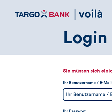
Direktlink
zum
Inhalt
Login 
Sie müssen sich einl
Ihr Benutzername / E-Mai
Ihr Passwort