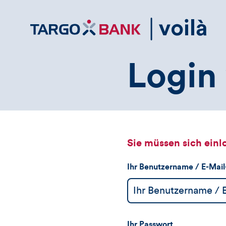
Direktlink
zum
Inhalt
Login 
Sie müssen sich einl
Ihr Benutzername / E-Mai
Ihr Passwort