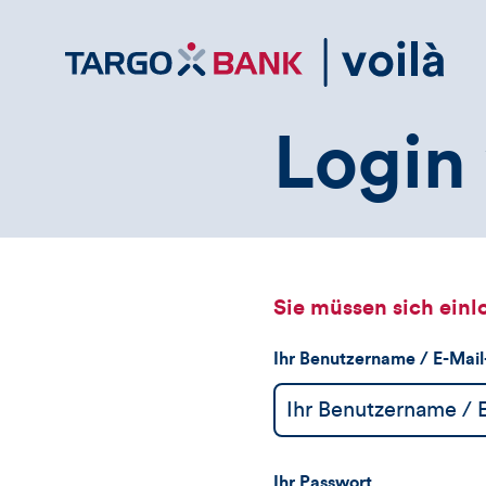
Direktlink
zum
Inhalt
Login 
Sie müssen sich einl
Ihr Benutzername / E-Mai
Ihr Passwort