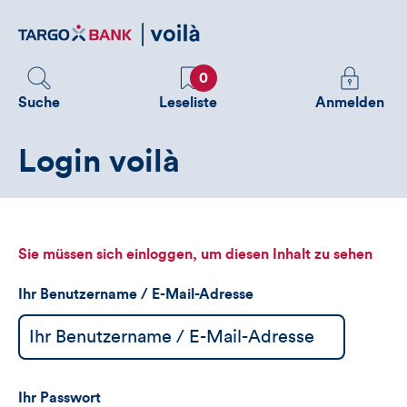
Direktlink
zum
Inhalt
Favoriten
Melden
0
Sie
Suche
Leseliste
Anmelden
sich
an
Login voilà
um
zusätzliche
Informatione
zu
sehen
Sie müssen sich einloggen, um diesen Inhalt zu sehen
Ihr Benutzername / E-Mail-Adresse
Ihr Passwort