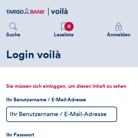
Direktlink
zum
Inhalt
Favoriten
Melden
0
Sie
Suche
Leseliste
Anmelden
sich
an
Login voilà
um
zusätzliche
Informatione
zu
sehen
Sie müssen sich einloggen, um diesen Inhalt zu sehen
Ihr Benutzername / E-Mail-Adresse
Ihr Passwort