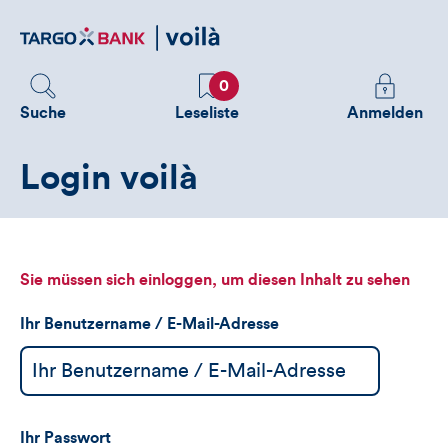
Direktlink
zum
Inhalt
Favoriten
Melden
0
Sie
Suche
Leseliste
Anmelden
sich
an
Login voilà
um
zusätzliche
Informatione
zu
sehen
Sie müssen sich einloggen, um diesen Inhalt zu sehen
Ihr Benutzername / E-Mail-Adresse
Ihr Passwort