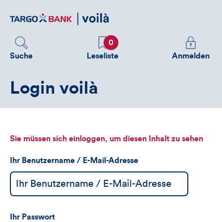
Direktlink
zum
Inhalt
Favoriten
Melden
0
Sie
Suche
Leseliste
Anmelden
sich
an
Login voilà
um
zusätzliche
Informatione
zu
sehen
Sie müssen sich einloggen, um diesen Inhalt zu sehen
Ihr Benutzername / E-Mail-Adresse
Ihr Passwort