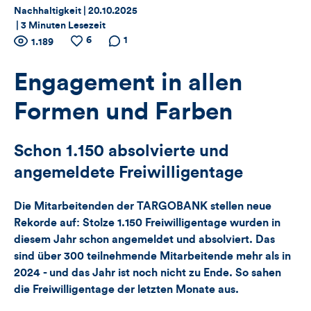
Thema:
Datum:
Nachhaltigkeit |
20.10.2025
|
3 Minuten Lesezeit
Zähler
6
Anzahl
Anzahl
Anzahl der
1
1.189
der
der
Kommentare
für
Views
Likes
Engagement in allen
Views,
Formen und Farben
Likes
Schon 1.150 absolvierte und
und
angemeldete Freiwilligentage
Kommentare
Die Mitarbeitenden der TARGOBANK stellen neue
dieses
Rekorde auf: Stolze 1.150 Freiwilligentage wurden in
diesem Jahr schon angemeldet und absolviert. Das
Artikels
sind über 300 teilnehmende Mitarbeitende mehr als in
2024 - und das Jahr ist noch nicht zu Ende. So sahen
die Freiwilligentage der letzten Monate aus.