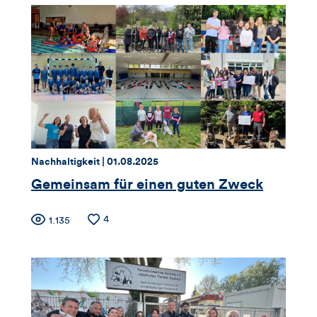
Thema:
Datum:
Nachhaltigkeit |
01.08.2025
Gemeinsam für einen guten Zweck
Zähler
Anzahl
4
Anzahl
1.135
der
der
für
Likes
Views
Views,
Likes