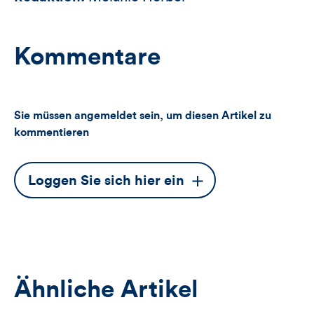
Kommentare
Sie müssen angemeldet sein, um diesen Artikel zu
kommentieren
Dieser
Loggen Sie sich hier ein
Button
öffnet
das
Anmeldeformular
Ähnliche Artikel