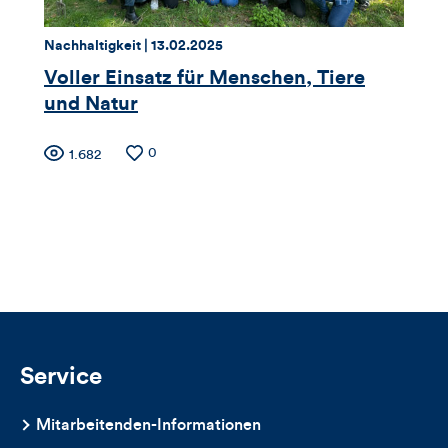
dieses
Thema:
Datum:
Nachhaltigkeit |
13.02.2025
Artikels
Voller Einsatz für Menschen, Tiere
und Natur
Zähler
Anzahl
0
Anzahl
1.682
der
der
für
Likes
Views
Views,
Likes
und
Kommentare
Service
dieses
Mitarbeitenden-Informationen