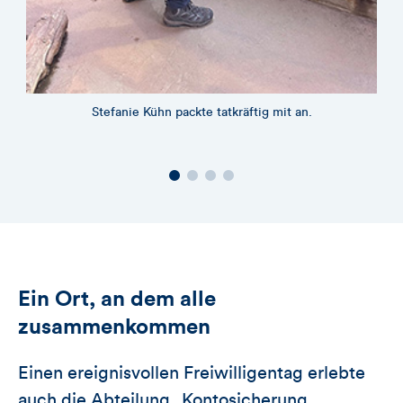
Stefanie Kühn packte tatkräftig mit an.
Au
Ein Ort, an dem alle
zusammenkommen
Einen ereignisvollen Freiwilligentag erlebte
auch die Abteilung „Kontosicherung