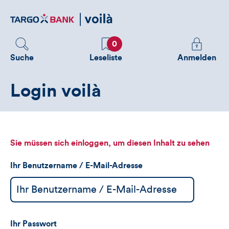
Direktlink
zum
Inhalt
Favoriten
Melden
0
Sie
Suche
Leseliste
Anmelden
sich
an
Login voilà
um
zusätzliche
Informatione
zu
sehen
Sie müssen sich einloggen, um diesen Inhalt zu sehen
Ihr Benutzername / E-Mail-Adresse
Ihr Passwort