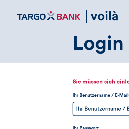
Direktlink
zum
Inhalt
Login 
Sie müssen sich einl
Ihr Benutzername / E-Mai
Ihr Passwort