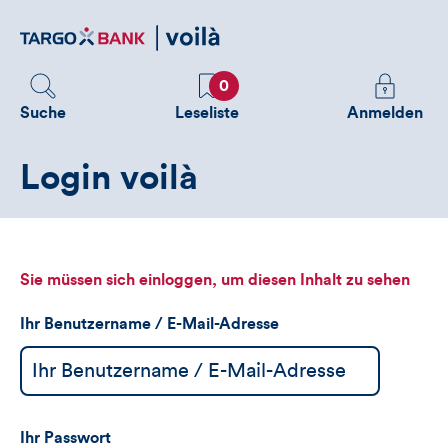
Direktlink
zum
Inhalt
Favoriten
Melden
0
Sie
Suche
Leseliste
Anmelden
sich
an
Login voilà
um
zusätzliche
Informatione
zu
sehen
Sie müssen sich einloggen, um diesen Inhalt zu sehen
Ihr Benutzername / E-Mail-Adresse
Ihr Passwort