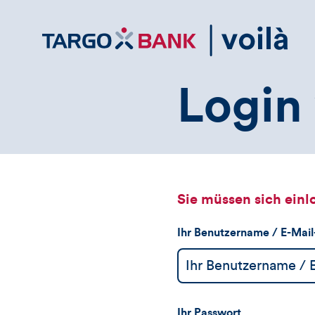
Direktlink
zum
Inhalt
Login 
Sie müssen sich einl
Ihr Benutzername / E-Mai
Ihr Passwort