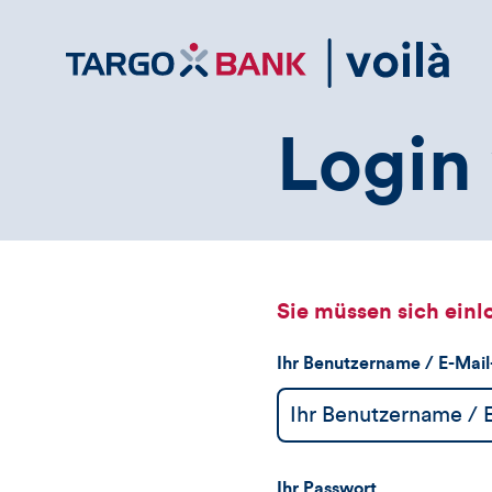
Direktlink
zum
Inhalt
Login 
Sie müssen sich einl
Ihr Benutzername / E-Mai
Ihr Passwort