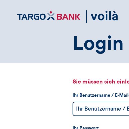
Direktlink
zum
Inhalt
Login 
Sie müssen sich einl
Ihr Benutzername / E-Mai
Ihr Passwort