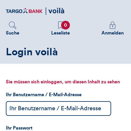
Direktlink
zum
Inhalt
Favoriten
Melden
0
Sie
Suche
Leseliste
Anmelden
sich
an
Login voilà
um
zusätzliche
Informatione
zu
sehen
Sie müssen sich einloggen, um diesen Inhalt zu sehen
Ihr Benutzername / E-Mail-Adresse
Ihr Passwort