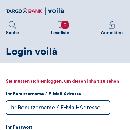
Direktlink
zum
Inhalt
Favoriten
Melden
0
Sie
Suche
Leseliste
Anmelden
sich
an
Login voilà
um
zusätzliche
Informatione
zu
sehen
Sie müssen sich einloggen, um diesen Inhalt zu sehen
Ihr Benutzername / E-Mail-Adresse
Ihr Passwort