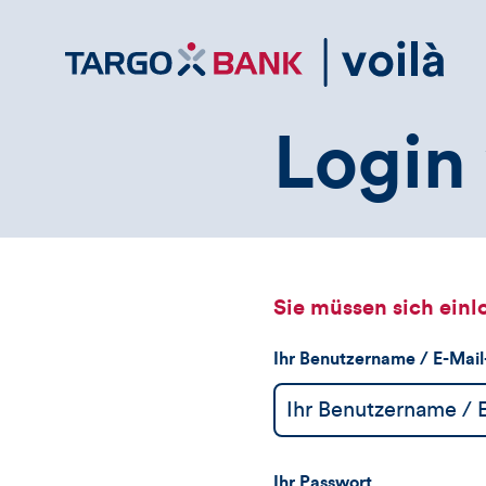
Direktlink
zum
Inhalt
Login 
Sie müssen sich einl
Ihr Benutzername / E-Mai
Ihr Passwort