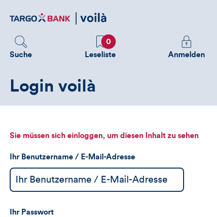
Direktlink
zum
Inhalt
Favoriten
Melden
0
Sie
Suche
Leseliste
Anmelden
sich
an
Login voilà
um
zusätzliche
Informatione
zu
sehen
Sie müssen sich einloggen, um diesen Inhalt zu sehen
Ihr Benutzername / E-Mail-Adresse
Ihr Passwort